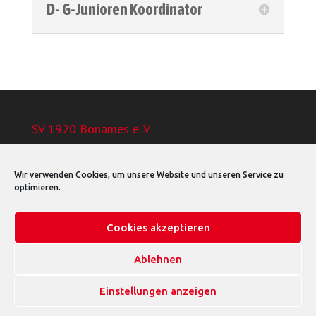
D- G-Junioren Koordinator
SV 1920 Bonames e. V.
Geschäftsstelle / Sportanlage
Harheimer Weg 44
Wir verwenden Cookies, um unsere Website und unseren Service zu
60437 Frankfurt
optimieren.
E-Mail: info@svbonames1920.de
Cookies akzeptieren
Ablehnen
Einstellungen anzeigen